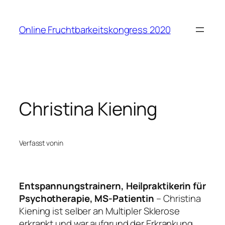
Zum
Inhalt
Online Fruchtbarkeitskongress 2020
springen
Christina Kiening
Verfasst von
in
Entspannungstrainern, Heilpraktikerin für
Psychotherapie, MS-Patientin
– Christina
Kiening ist selber an Multipler Sklerose
erkrankt und war aufgrund der Erkrankung