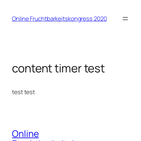
Zum
Inhalt
Online Fruchtbarkeitskongress 2020
springen
content timer test
test test
Online