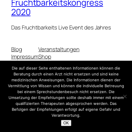
Fruchtbarkeitskongress
2020
Das Fruchtbarkeits Live Event des Jahres
Blog
Veranstaltungen
Impressum
Shop
FAQs
Vorlagen
Die auf dieser Seite enthaltenen Informationen können die
Autoren
Themes
Beratung durch einen Arzt nicht ersetzen und sind keine
medizinischen Anweisungen. Die Informationen dienen der
Vermittlung von Wissen und können die individuelle Betreuung
bei einem Sprechstundenbesuch nicht ersetzen. Die
Twenty Twenty-Five
Gestaltet mit
WordPress
Umsetzung der Empfehlungen sollte deshalb immer mit einem
qualifizierten Therapeuten abgesprochen werden. Das
Befolgen der Empfehlungen erfolgt auf eigene Gefahr und
Verantwortung.
OK