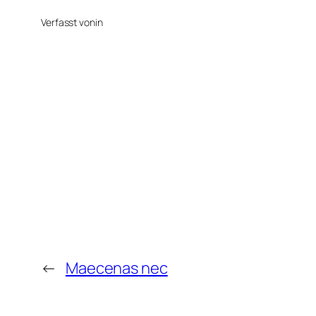
Verfasst von
in
←
Maecenas nec