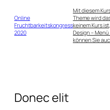
Zum
Mit diesem Kur
Inhalt
Online
Theme wird das 
springen
Fruchtbarkeitskongress
keinem Kurs is
2020
Design – Menü
können Sie au
Donec elit