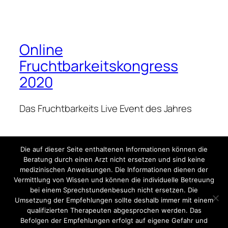
Online
Fruchtbarkeitskongress
2020
Das Fruchtbarkeits Live Event des Jahres
Blog
Veranstaltungen
Die auf dieser Seite enthaltenen Informationen können die
Impressum
Shop
Beratung durch einen Arzt nicht ersetzen und sind keine
FAQs
Vorlagen
medizinischen Anweisungen. Die Informationen dienen der
Vermittlung von Wissen und können die individuelle Betreuung
Autoren
Themes
bei einem Sprechstundenbesuch nicht ersetzen. Die
Umsetzung der Empfehlungen sollte deshalb immer mit einem
qualifizierten Therapeuten abgesprochen werden. Das
Befolgen der Empfehlungen erfolgt auf eigene Gefahr und