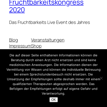
Fruchtbarkeitskongress
2020
Das Fruchtbarkeits Live Event des Jahres
Blog
Veranstaltungen
Impressum
Shop
FAQs
Vorlagen
Die auf dieser Seite enthaltenen Informationen können die
Autoren
Themes
Beratung durch einen Arzt nicht ersetzen und sind keine
medizinischen Anweisungen. Die Informationen dienen der
Vermittlung von Wissen und können die individuelle Betreuung
bei einem Sprechstundenbesuch nicht ersetzen. Die
Twenty Twenty-Five
Gestaltet mit
WordPress
Umsetzung der Empfehlungen sollte deshalb immer mit einem
qualifizierten Therapeuten abgesprochen werden. Das
Befolgen der Empfehlungen erfolgt auf eigene Gefahr und
Verantwortung.
OK