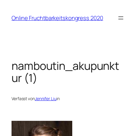
Zum
Inhalt
Online Fruchtbarkeitskongress 2020
springen
namboutin_akupunkt
ur (1)
Verfasst von
Jennifer Liu
in