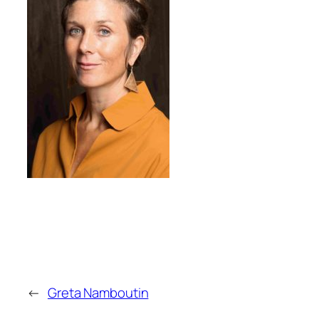
←
Greta Namboutin